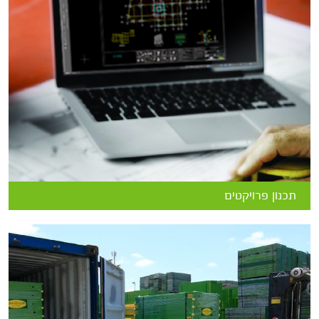
תכנון פרויקטים
בשבא מעל ל- 30 מהנדסים מוסמכים המספקים שירותי תכנון
והכנה לייצור בהתאם לתוכניות האדריכליות וצרכי הפרויקט, תוך
התחשבות במסגרת התקציב ולוחות הזמנים. כמו כן, ניתנים שירותי
ייעוץ באתר במידת הצורך.
תכנון פרויקטים
השכרה קנייה ותחזוקה
אנו מציעים ללקוחותינו שירותי השכרה וקנייה של מערכות תבניות
ואביזרים (מערכות תבניות ליציקת קיר, מערכות תבניות ליציקת