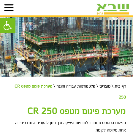
פתח סרגל נ
דף בית
\
מוצרים
\
פלטפורמות עבודה והגנה
\
מערכת פיגום מטפס CR
250
מערכת פיגום מטפס CR 250
הפיגום המטפס מתחבר לתבניות היציקה וכך ניתן להעביר אותם כיחידה
אחת מקומה לקומה.