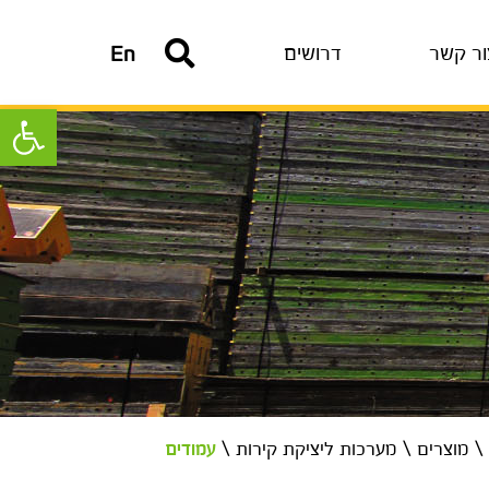
ור קשר
דרושים
En
פתח סרגל נ
\
מוצרים
\
מערכות ליציקת קירות
\
עמודים