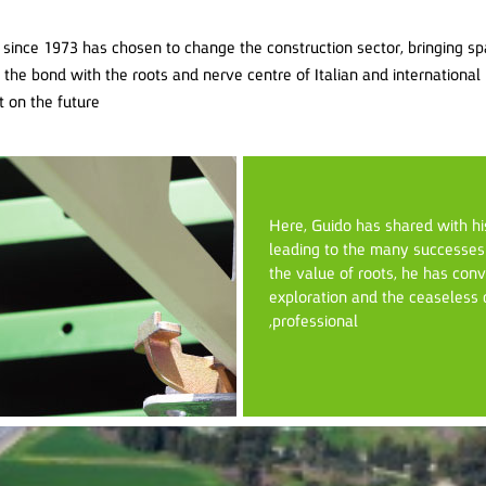
since 1973 has chosen to change the construction sector, bringing spa
the bond with the roots and nerve centre of Italian and international 
 on the future.
Here, Guido has shared with hi
leading to the many successes 
the value of roots, he has conv
exploration and the ceaseless 
professional,